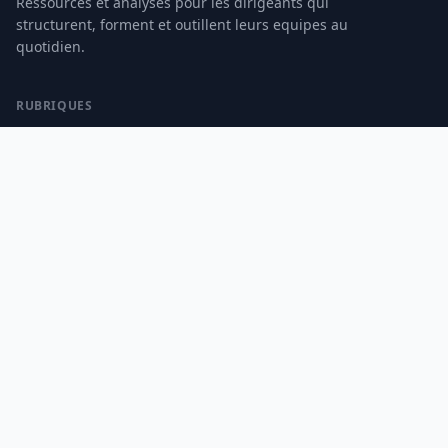
Ressources et analyses pour les dirigeants qui
structurent, forment et outillent leurs equipes au
quotidien.
RUBRIQUES
Management
Formation
Finances
Outils digitaux
INFORMATIONS
Mentions legales
Contact
A propos