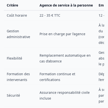
Critère
Agence de service à la personne
Emplo
Coût horaire
22 - 35 € TTC
12 - 2
À la 
Gestion
du pa
Prise en charge par l’agence
administrative
(contr
décla
Gesti
Remplacement automatique en
Flexibilité
absen
cas d’absence
le par
Formation des
Formation continue et
Dépe
intervenants
certifications
l’emp
À sou
Assurance responsabilité civile
Sécurité
par le
incluse
partic