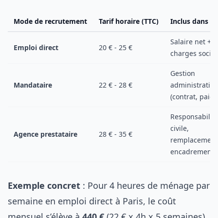
Mode de recrutement
Tarif horaire (TTC)
Inclus dans le
Salaire net +
Emploi direct
20 € - 25 €
charges social
Gestion
Mandataire
22 € - 28 €
administrative
(contrat, paie)
Responsabilit
civile,
Agence prestataire
28 € - 35 €
remplacement
encadrement
Exemple concret
: Pour 4 heures de ménage par
semaine en emploi direct à Paris, le coût
mensuel s’élève à
440 €
(22 € x 4h x 5 semaines).